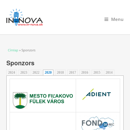
Menu
Jelenlegi hely
Címlap
» Sponzors
Sponzors
2024
2023
2022
2020
(aktív fül)
2018
2017
2016
2015
2014