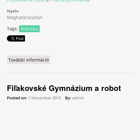
Nyelv
Meghatározatlan
Tags:
Robotika
További információ
RoboSum 2016 tartalommal kapcsolatosan
Fiľakovské Gymnázium a robot
Posted on:
1 November 2015
By:
admin