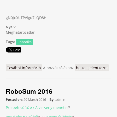
gN0Jx0kITPVlgu7LQD8H
Nyelv
Meghatározatlan
Tags:
Robotika
További információ
RBA - Robotický Battle na Alejovej
A hozzászóláshoz
be kell jelentkezni
tartalommal kapcsolatosan
RoboSum 2016
Posted on:
29 March 2016
By:
admin
Priebeh súťaže / A verseny menete
(link is external)
Pozvánka na súťaž
(link is external)
/
Versenyfelhívás
(link is external)