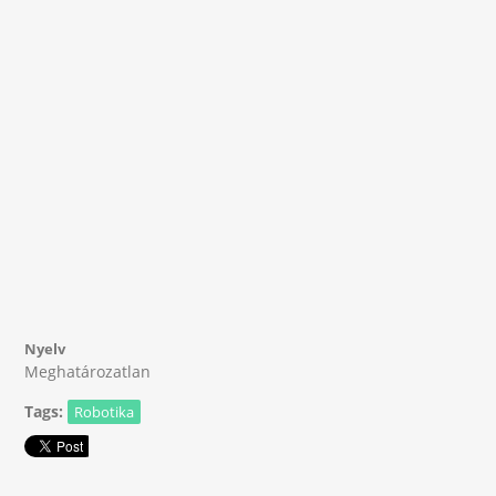
Nyelv
Meghatározatlan
Tags:
Robotika