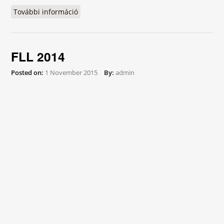
További információ
Fiľakovské Gymnázium a robot tartalommal
kapcsolatosan
FLL 2014
Posted on:
1 November 2015
By:
admin