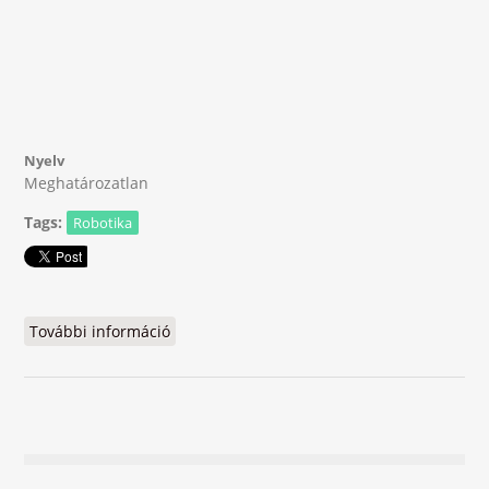
Nyelv
Meghatározatlan
Tags:
Robotika
További információ
FLL 2014 tartalommal kapcsolatosan