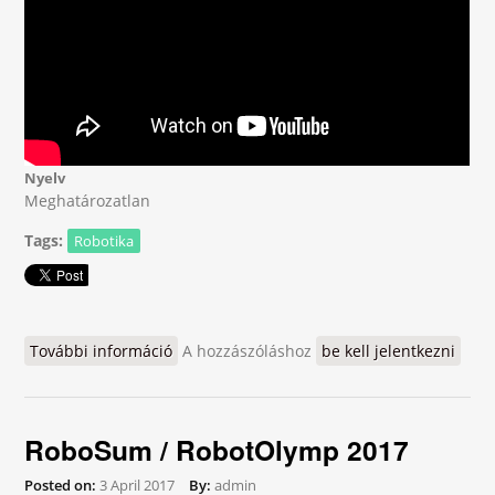
Nyelv
Meghatározatlan
Tags:
Robotika
További információ
FLL 2018 tartalommal kapcsolatosan
A hozzászóláshoz
be kell jelentkezni
RoboSum / RobotOlymp 2017
Posted on:
3 April 2017
By:
admin