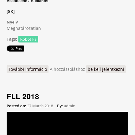
Všeobecné / Általános
[SK]
Nyelv
Meghatározatlan
Tags:
Robotika
További információ
Otázky a odpovede / Kérdések és válaszok
A hozzászóláshoz
be kell jelentkezni
tartalommal kapcsolatosan
FLL 2018
Posted on:
27 March 2018
By:
admin