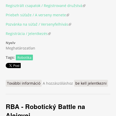
Regisztrált csapatok / Registrované družstvá
(link is external)
Priebeh súťaže / A verseny menete
(link is external)
Pozvánka na súťaž / Versenyfelhívás
(link is external)
Registrácia / Jelentkezés
(link is external)
Nyelv
Meghatározatlan
Tags:
Robotika
További információ
RoboSum / RobotOlymp 2017 tartalommal
A hozzászóláshoz
be kell jelentkezni
kapcsolatosan
RBA - Robotický Battle na
Alejovej