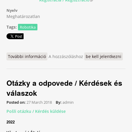
Nyelv
Meghatározatlan
Tags:
Robotika
További információ
RoboSum / RobotOlymp 2018 tartalommal
A hozzászóláshoz
be kell jelentkezni
kapcsolatosan
Otázky a odpovede / Kérdések és
válaszok
Posted on:
27 March 2018
By:
admin
Pošli otázku / Kérdés küldése
2022