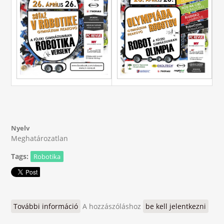
Nyelv
Meghatározatlan
Tags:
Robotika
További információ
RoboSum / RobotOlymp 2019 tartalommal
A hozzászóláshoz
be kell jelentkezni
kapcsolatosan