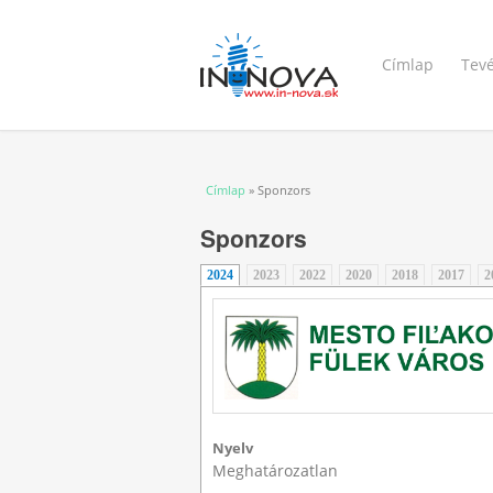
Címlap
Tev
Jelenlegi hely
Címlap
» Sponzors
Sponzors
2024
(aktív fül)
2023
2022
2020
2018
2017
2
Nyelv
Meghatározatlan