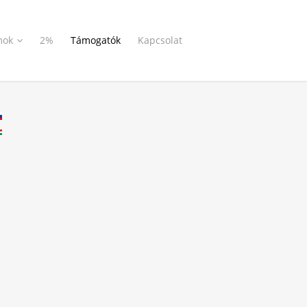
mok
2%
Támogatók
Kapcsolat