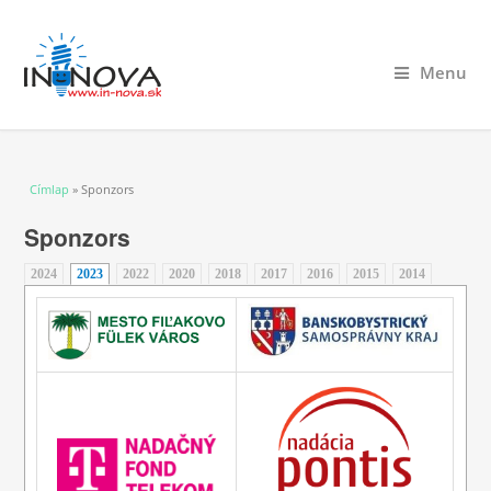
Menu
Jelenlegi hely
Címlap
» Sponzors
Sponzors
2024
2023
(aktív fül)
2022
2020
2018
2017
2016
2015
2014