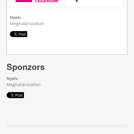
Nyelv
Meghatározatlan
Sponzors
Nyelv
Meghatározatlan