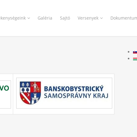
ékenységeink
Galéria
Sajtó
Versenyek
Dokumentu