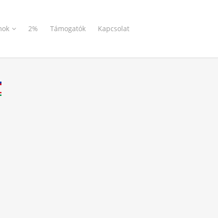
mok
2%
Támogatók
Kapcsolat