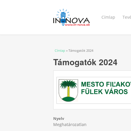
Címlap
Tev
Jelenlegi hely
Címlap
» Támogatók 2024
Támogatók 2024
Nyelv
Meghatározatlan