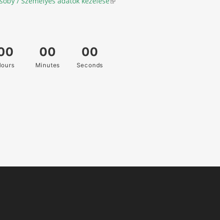
soby / Személyes adatok kezelése
(link is external)