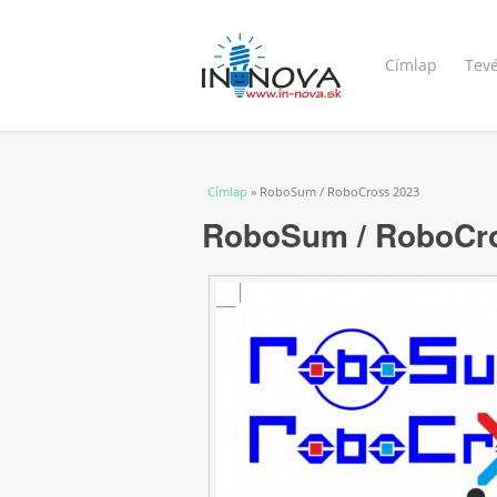
Címlap
Tev
Jelenlegi hely
Címlap
» RoboSum / RoboCross 2023
RoboSum / RoboCr