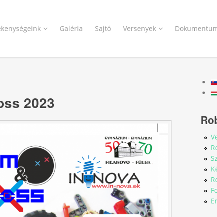
ékenységeink
Galéria
Sajtó
Versenyek
Dokumentu
oss 2023
Ro
V
R
S
K
R
F
E