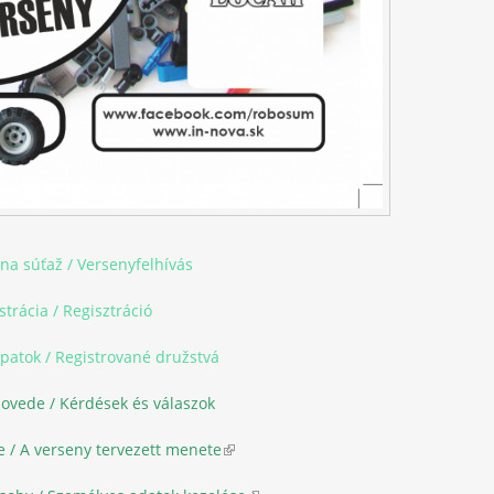
na súťaž / Versenyfelhívás
strácia / Regisztráció
apatok / Registrované družstvá
ovede / Kérdések és válaszok
 / A verseny tervezett menete
(link is external)