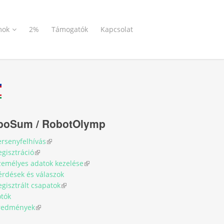
mok
2%
Támogatók
Kapcsolat
boSum / RobotOlymp
ersenyfelhívás
(link is external)
egisztráció
(link is external)
zemélyes adatok kezelése
(link is external)
érdések és válaszok
egisztrált csapatok
(link is external)
otók
redmények
(link is external)