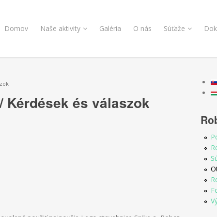
Domov
Naše aktivity
Galéria
O nás
Súťaže
Dok
szok
/ Kérdések és válaszok
Ro
P
Re
S
O
R
F
V