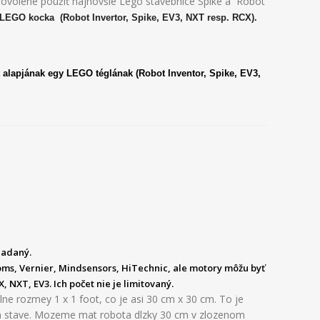
e povolené použiť najnovšie Lego stavebnice Spike a Robot
 LEGO kocka (Robot Invertor, Spike, EV3, NXT resp. RCX).
 alapjának egy LEGO téglának (Robot Inventor, Spike, EV3,
ladaný.
oms, Vernier, Mindsensors, HiTechnic, ale motory môžu byť
 NXT, EV3. Ich počet nie je limitovaný.
ne rozmey 1 x 1 foot, co je asi 30 cm x 30 cm. To je
m stave. Mozeme mat robota dlzky 30 cm v zlozenom