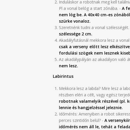
Induláskor a robotnak meg kell találni
Pl a vonal belóg a start zónába. -
A f
nem lóg be. A 40x40 cm-es zónából
szürke vonaloz.
Szeretnénk tudni a vonal szélessé
szélessége 2 cm.
Akadályfutásnál mekkora lesz a vonal í
csak a verseny előtt lesz elkészít
fordulási szögek nem lesznek kise
Az akadálypályán az akadályon való át
nem lesz.
Labirintus
Mekkora lesz a labda? Mire lesz a labd
részben eléri a célt, vagy egész terjed
robotnak valamelyik részével (pl. ker
lennie és hangjelzéssel jeleznie.
Időmérés: Amenyiben a robot sikeresse
perces szintidőn belül? -
A versenykií
időmérés nem áll le, tehát a felada