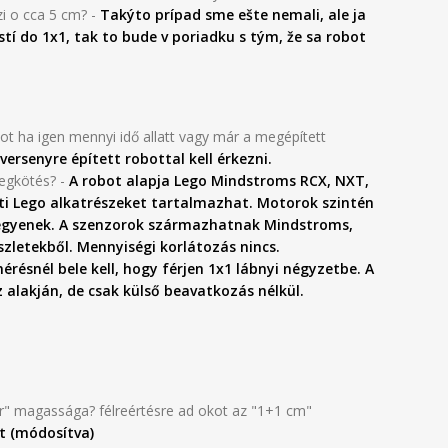
zi o cca 5 cm? -
Takýto prípad sme ešte nemali, ale ja
stí do 1x1, tak to bude v poriadku s tým, že sa robot
ot ha igen mennyi idő allatt vagy már a megépített
versenyre épített robottal kell érkezni.
egkötés? -
A robot alapja Lego Mindstroms RCX, NXT,
ti
Lego alkatrészeket tartalmazhat. Motorok szintén
 legyenek. A szenzorok származhatnak Mindstroms,
szletekből. Mennyiségi korlátozás nincs.
érésnél bele kell, hogy férjen 1x1 lábnyi négyzetbe. A
 alakján, de csak külső beavatkozás nélkül.
r" magassága? félreértésre ad okot az "1+1 cm"
st (módosítva)