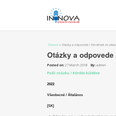
Nachádzate sa tu
Domov
» Otázky a odpovede / Kérdések és vála
Otázky a odpovede 
Posted on:
27 March 2018
By:
admin
Pošli otázku / Kérdés küldése
2022
Všeobecné / Általános
[SK]