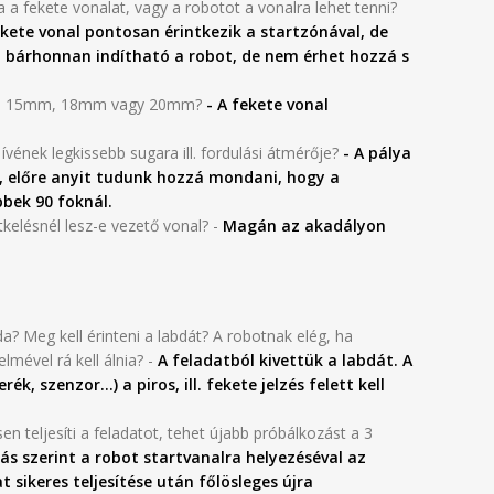
a a fekete vonalat, vagy a robotot a vonalra lehet tenni?
ekete vonal pontosan érintkezik a startzónával, de
 bárhonnan indítható a robot, de nem érhet hozzá s
gét. 15mm, 18mm vagy 20mm?
- A fekete vonal
vének legkissebb sugara ill. fordulási átmérője?
- A pálya
ve, előre anyit tudunk hozzá mondani, hogy a
bbek 90 foknál.
kelésnél lesz-e vezető vonal? -
Magán az akadályon
a? Meg kell érinteni a labdát? A robotnak elég, ha
elmével rá kell álnia? -
A feladatból kivettük a labdát. A
ék, szenzor...) a piros, ill. fekete jelzés felett kell
n teljesíti a feladatot, tehet újabb próbálkozást a 3
rás szerint a robot startvanalra helyezéséval az
t sikeres teljesítése után főlösleges újra