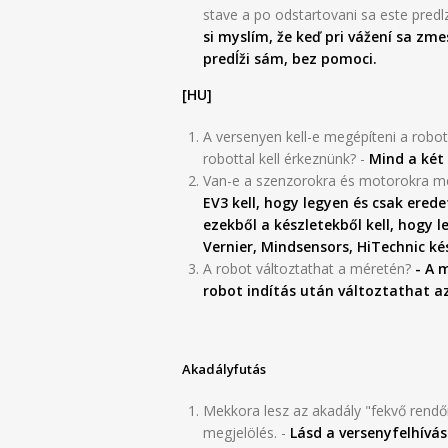
stave a po odstartovani sa este predl
si myslím, že keď pri vážení sa zme
predĺži sám, bez pomoci.
[HU]
A versenyen kell-e megépíteni a robot
robottal kell érkeznünk? -
Mind a két 
Van-e a szenzorokra és motorokra m
EV3 kell, hogy legyen és csak erede
ezekből a készletekből kell, hogy
Vernier, Mindsensors, HiTechnic ké
A robot változtathat a méretén?
- A m
robot indítás után változtathat az
Akadályfutás
Mekkora lesz az akadály "fekvő rendő
megjelölés. -
Lásd a versenyfelhívá