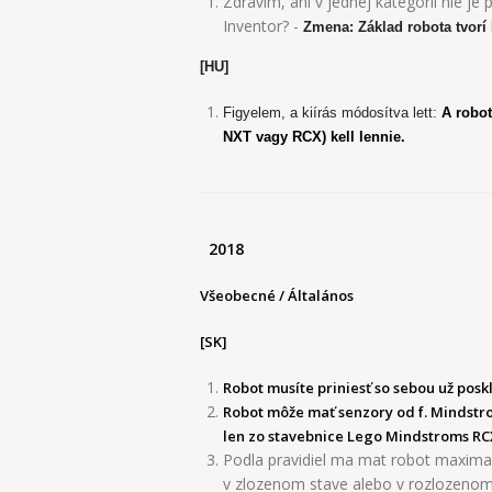
Zdravím, ani v jednej kategórii nie j
Inventor? -
Zmena: Základ robota tvorí
[HU]
Figyelem, a kiírás módosítva lett:
A robot
NXT vagy RCX) kell lennie.
2018
Všeobecné / Általános
[SK]
Robot musíte priniesť so sebou už posk
Robot môže mať senzory od f. Mindstr
len zo stavebnice Lego Mindstroms RCX,
Podla pravidiel ma mat robot maximal
v zlozenom stave alebo v rozlozeno