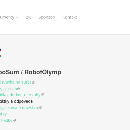
umenty
2%
Sponzori
Kontakt
boSum / RobotOlymp
ozvánka na súťaž
(link is external)
gistrácia
(link is external)
úhlas dotknutej osoby
(link is external)
tázky a odpovede
egistrované družstvá
(link is external)
otky
ýsledky
(link is external)