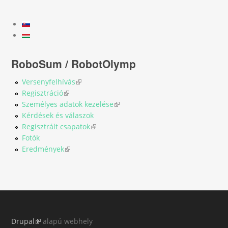
RoboSum / RobotOlymp
Versenyfelhívás
(link is external)
Regisztráció
(link is external)
Személyes adatok kezelése
(link is external)
Kérdések és válaszok
Regisztrált csapatok
(link is external)
Fotók
Eredmények
(link is external)
Drupal
(link is external)
alapú webhely