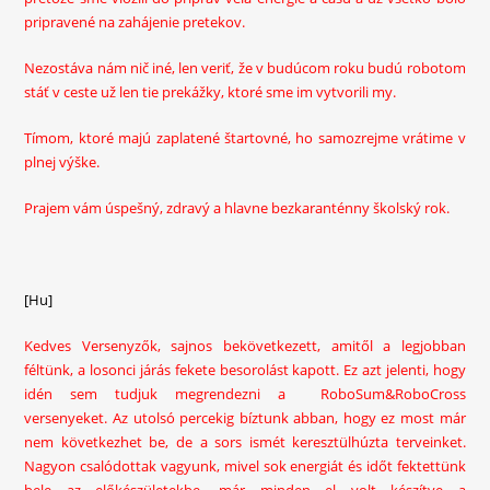
pripravené na zahájenie pretekov.
Nezostáva nám nič iné, len veriť, že v budúcom roku budú robotom
stáť v ceste už len tie prekážky, ktoré sme im vytvorili my.
Tímom, ktoré majú zaplatené štartovné, ho samozrejme vrátime v
plnej výške.
Prajem vám úspešný, zdravý a hlavne bezkaranténny školský rok.
[Hu]
Kedves Versenyzők, sajnos bekövetkezett, amitől a legjobban
féltünk, a losonci járás fekete besorolást kapott. Ez azt jelenti, hogy
idén sem tudjuk megrendezni a RoboSum&RoboCross
versenyeket. Az utolsó percekig bíztunk abban, hogy ez most már
nem következhet be, de a sors ismét keresztülhúzta terveinket.
Nagyon csalódottak vagyunk, mivel sok energiát és időt fektettünk
bele az előkészületekbe, már minden el volt készítve a