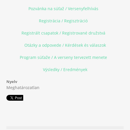
Pozvánka na súťaž / Versenyfelhívás
(link is external)
Registrácia / Regisztráció
(link is external)
Registrált csapatok / Registrované družstvá
(link is
external)
Otázky a odpovede / Kérdések és válaszok
Program súťaže / A verseny tervezett menete
(link is
external)
Výsledky / Eredmények
Nyelv
Meghatározatlan