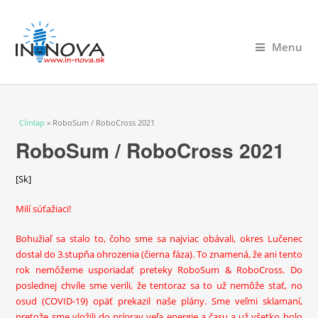
Menu
Jelenlegi hely
Címlap
» RoboSum / RoboCross 2021
RoboSum / RoboCross 2021
[Sk]
Milí súťažiaci!
Bohužiaľ sa stalo to, čoho sme sa najviac obávali, okres Lučenec
dostal do 3.stupňa ohrozenia (čierna fáza). To znamená, že ani tento
rok nemôžeme usporiadať preteky RoboSum & RoboCross. Do
poslednej chvíle sme verili, že tentoraz sa to už nemôže stať, no
osud (COVID-19) opäť prekazil naše plány. Sme veľmi sklamaní,
pretože sme vložili do príprav veľa energie a času a už všetko bolo