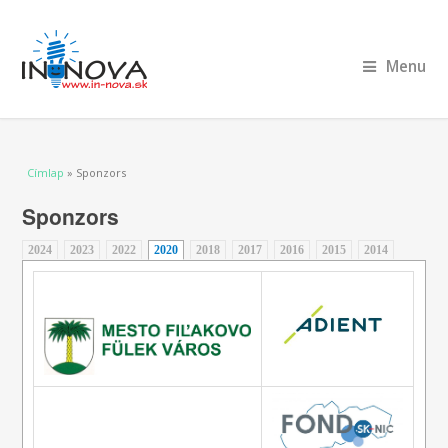
Menu
Jelenlegi hely
Címlap
» Sponzors
Sponzors
2024
2023
2022
2020
(aktív fül)
2018
2017
2016
2015
2014