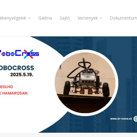
ékenységeink
Galéria
Sajtó
Versenyek
Dokumentum