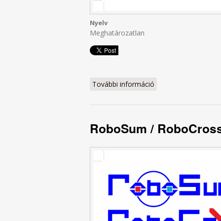
Nyelv
Meghatározatlan
További információ
RoboSum / RoboCros
RoboSum / RoboCross