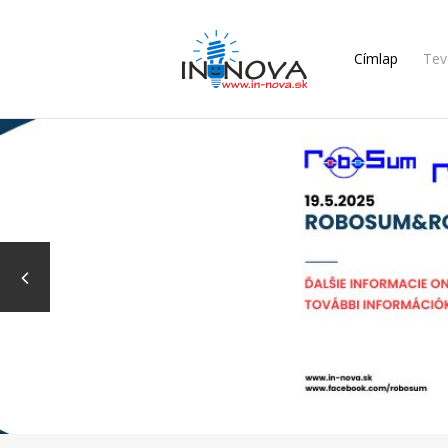
Címlap
Tev