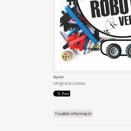
Nyelv
Meghatározatlan
További információ
RoboSum / RoboCros