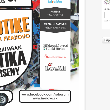
A k
Be k