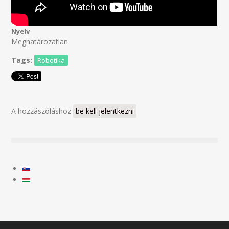
Nyelv
Meghatározatlan
Tags:
Robotika
A hozzászóláshoz
be kell jelentkezni