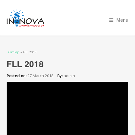
Menu
Jelenlegi hely
Címlap
» FLL 2018
FLL 2018
Posted on:
27 March 2018
By:
admin