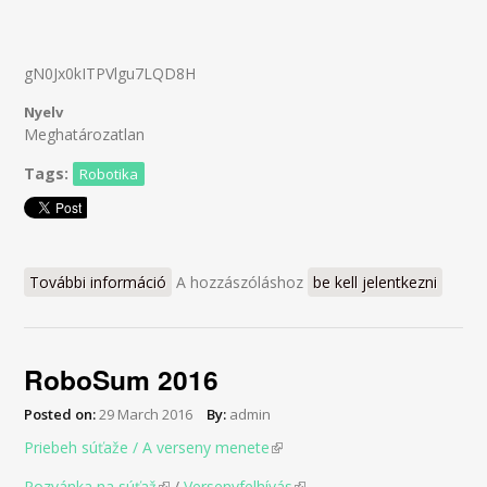
gN0Jx0kITPVlgu7LQD8H
Nyelv
Meghatározatlan
Tags:
Robotika
További információ
RBA - Robotický Battle na Alejovej
A hozzászóláshoz
be kell jelentkezni
tartalommal kapcsolatosan
RoboSum 2016
Posted on:
29 March 2016
By:
admin
Priebeh súťaže / A verseny menete
(link is external)
Pozvánka na súťaž
(link is external)
/
Versenyfelhívás
(link is external)