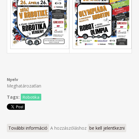
Nyelv
Meghatározatlan
Tags:
Robotika
További információ
RoboSum / RobotOlymp 2019 tartalommal
A hozzászóláshoz
be kell jelentkezni
kapcsolatosan