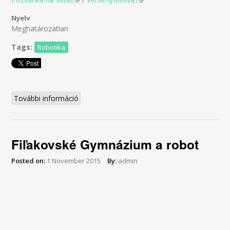
Nyelv
Meghatározatlan
Tags:
Robotika
További információ
RoboSum 2016 tartalommal kapcsolatosan
Fiľakovské Gymnázium a robot
Posted on:
1 November 2015
By:
admin