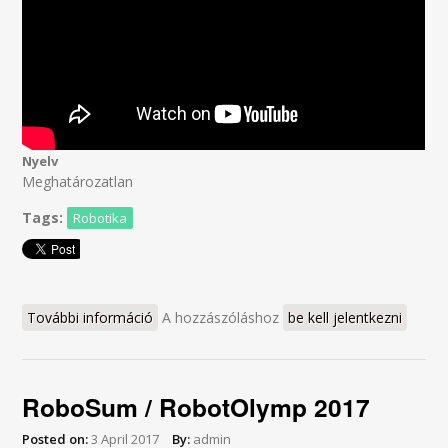
Nyelv
Meghatározatlan
Tags:
Robotika
További információ
FLL 2018 tartalommal kapcsolatosan
A hozzászóláshoz
be kell jelentkezni
RoboSum / RobotOlymp 2017
Posted on:
3 April 2017
By:
admin