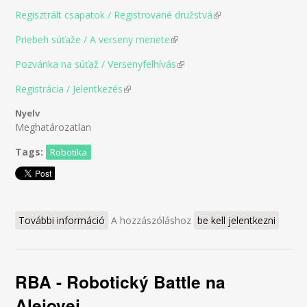
Regisztrált csapatok / Registrované družstvá
(link is external)
Priebeh súťaže / A verseny menete
(link is external)
Pozvánka na súťaž / Versenyfelhívás
(link is external)
Registrácia / Jelentkezés
(link is external)
Nyelv
Meghatározatlan
Tags:
Robotika
További információ
RoboSum / RobotOlymp 2017 tartalommal
A hozzászóláshoz
be kell jelentkezni
kapcsolatosan
RBA - Robotický Battle na
Alejovej