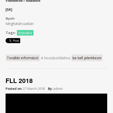
Všeobecné / Általános
[SK]
Nyelv
Meghatározatlan
Tags:
Robotika
További információ
Otázky a odpovede / Kérdések és válaszok
A hozzászóláshoz
be kell jelentkezni
tartalommal kapcsolatosan
FLL 2018
Posted on:
27 March 2018
By:
admin