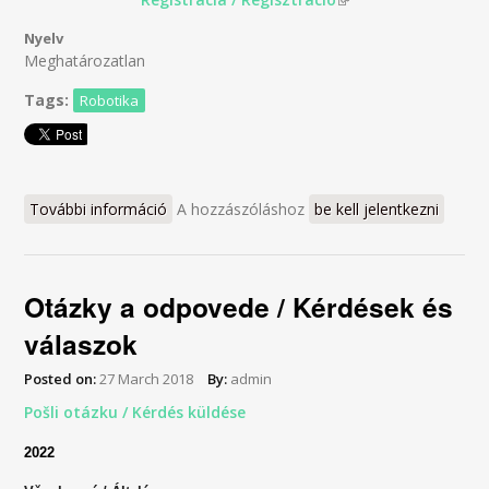
Nyelv
Meghatározatlan
Tags:
Robotika
További információ
RoboSum / RobotOlymp 2018 tartalommal
A hozzászóláshoz
be kell jelentkezni
kapcsolatosan
Otázky a odpovede / Kérdések és
válaszok
Posted on:
27 March 2018
By:
admin
Pošli otázku / Kérdés küldése
2022