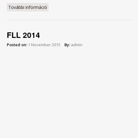
További információ
Fiľakovské Gymnázium a robot tartalommal
kapcsolatosan
FLL 2014
Posted on:
1 November 2015
By:
admin