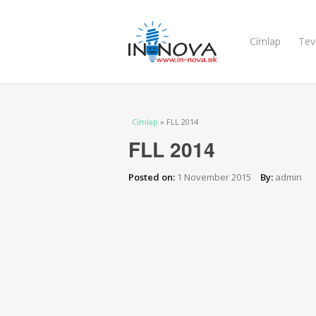
Címlap
Tev
Jelenlegi hely
Címlap
» FLL 2014
FLL 2014
Posted on:
1 November 2015
By:
admin