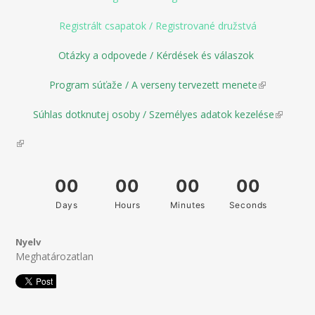
Registrált csapatok / Registrované družstvá
Otázky a odpovede / Kérdések és válaszok
Program súťaže / A verseny tervezett menete
(link is
external)
Súhlas dotknutej osoby / Személyes adatok kezelése
(link is
external)
(link is external)
Nyelv
Meghatározatlan