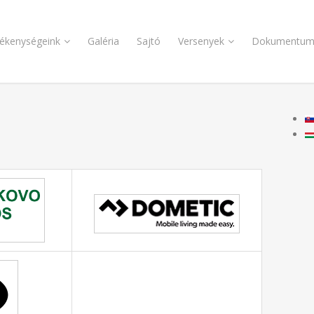
ékenységeink
Galéria
Sajtó
Versenyek
Dokumentum