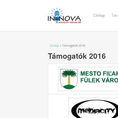
Címlap
Tev
Jelenlegi hely
Címlap
» Támogatók 2016
Támogatók 2016