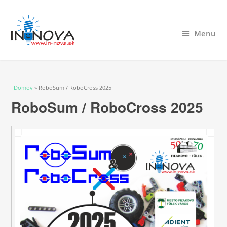
Menu
Nachádzate sa tu
Domov
» RoboSum / RoboCross 2025
RoboSum / RoboCross 2025