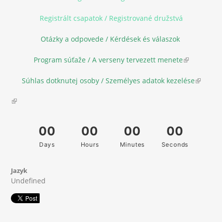
Registrált csapatok / Registrované družstvá
Otázky a odpovede / Kérdések és válaszok
Program súťaže / A verseny tervezett menete
(link is
external)
Súhlas dotknutej osoby / Személyes adatok kezelése
(link is
external
(link is external)
Jazyk
Undefined